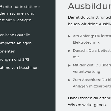
Ausbildu
B mittendrin statt nur
ondermaschinen und
Damit du Schritt für Sch
st alle wichtigen
bauen wir deine Ausbil
anische Bauteile
Am Anfang: Du lerns
Elektrotechnik
omplette Anlagen
Danach: Du arbeites
ponenten
mit
erungen und SPS
Mit der Zeit: Du üb
bnahme von Maschinen
Verantwortung
Zum Abschluss: Du bis
Anlagen mitzuarbeit
Dabei stehen dir erfahr
Wissen weitergeben.