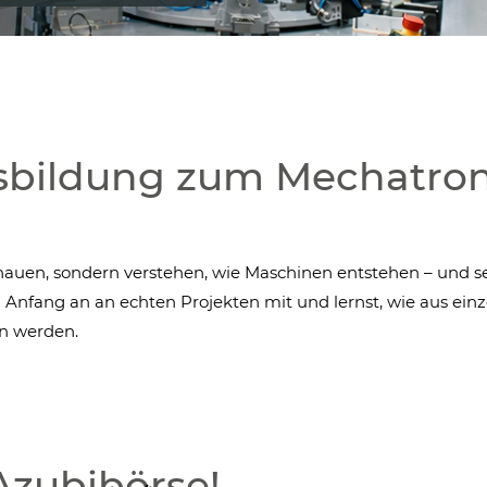
sbildung zum Mechatron
chauen, sondern verstehen, wie Maschinen entstehen – und 
n Anfang an an echten Projekten mit und lernst, wie aus ein
n werden.
 Azubibörse!