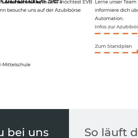
als
Mechatroniker/in
oder möchtest EVB
Lerne unser Team 
nn besuche uns auf der Azubibörse
informiere dich üb
Automation.
Infos zur Azubibö
Zum Standplan
l-Mittelschule
 bei uns
So läuft 