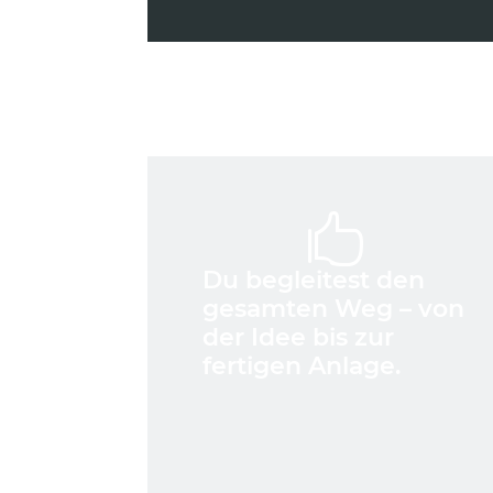

Du begleitest den
gesamten Weg – von
der Idee bis zur
fertigen Anlage.