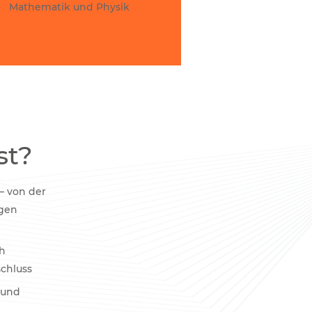
Mathematik und Physik
st?
– von der
igen
h
chluss
 und