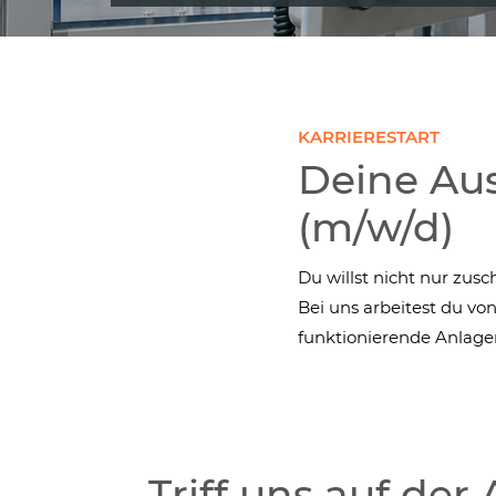
KARRIERESTART
Deine Au
(m/w/d)
Du willst nicht nur zus
Bei uns arbeitest du vo
funktionierende Anlage
Triff uns auf der