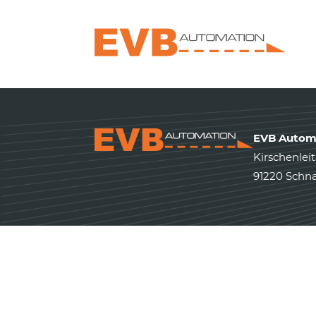
EVB Autom
Kirschenleit
91220 Schna