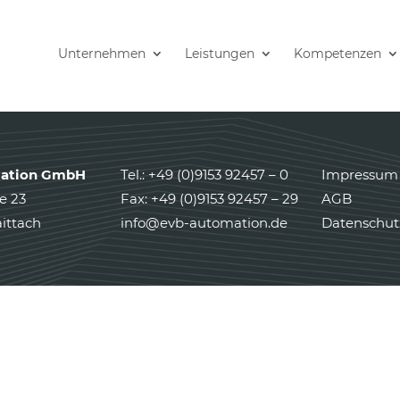
Unternehmen
Leistungen
Kompetenzen
ation GmbH
Tel.: +49 (0)9153 92457 – 0
Impressum
e 23
Fax: +49 (0)9153 92457 – 29
AGB
ittach
info@evb-automation.de
Datenschut